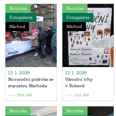
Novinka
Novinka
Fotogalerie
Fotogalerie
Náchod
Náchod
13. 1. 2026
13. 1. 2026
Novoroční polévka se
Vánoční trhy
starostou Náchoda
v Rubeně
––– číst dál
––– číst dál
Novinka
Novinka