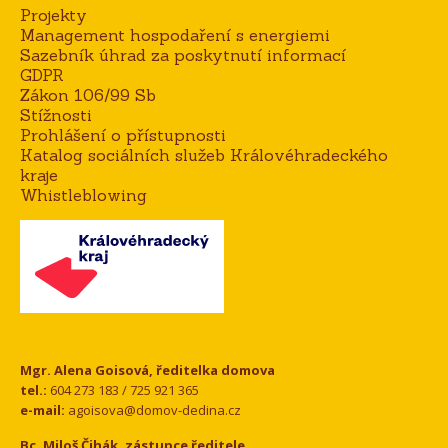
Projekty
Management hospodaření s energiemi
Sazebník úhrad za poskytnutí informací
GDPR
Zákon 106/99 Sb
Stížnosti
Prohlášení o přístupnosti
Katalog sociálních služeb Královéhradeckého
kraje
Whistleblowing
Kontakt
Mgr. Alena Goisová, ředitelka domova
tel.:
604 273 183 / 725 921 365
e-mail:
agoisova@domov-dedina.cz
Bc. Miloš Čihák, zástupce ředitele