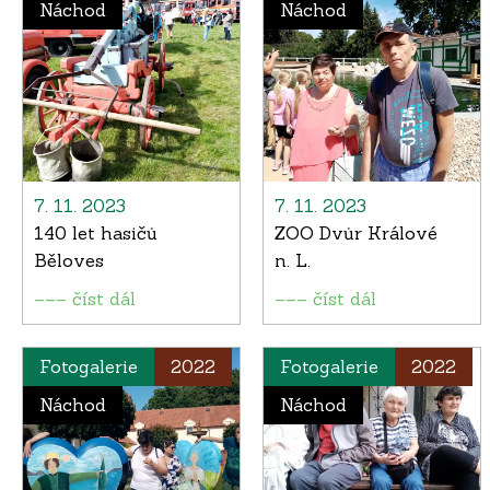
Náchod
Náchod
7. 11. 2023
7. 11. 2023
140 let hasičů
ZOO Dvůr Králové
Běloves
n. L.
––– číst dál
––– číst dál
Fotogalerie
2022
Fotogalerie
2022
Náchod
Náchod