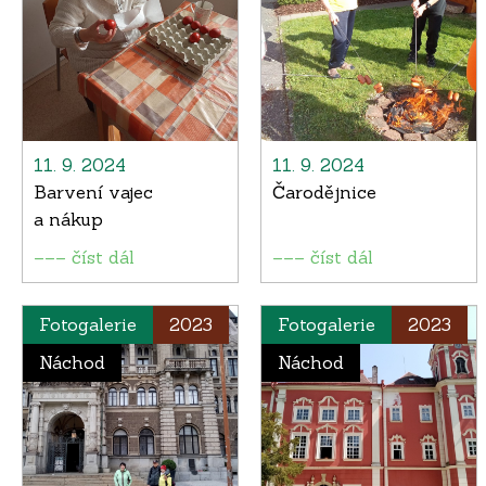
11. 9. 2024
11. 9. 2024
Barvení vajec
Čarodějnice
a nákup
––– číst dál
––– číst dál
Fotogalerie
2023
Fotogalerie
2023
Náchod
Náchod