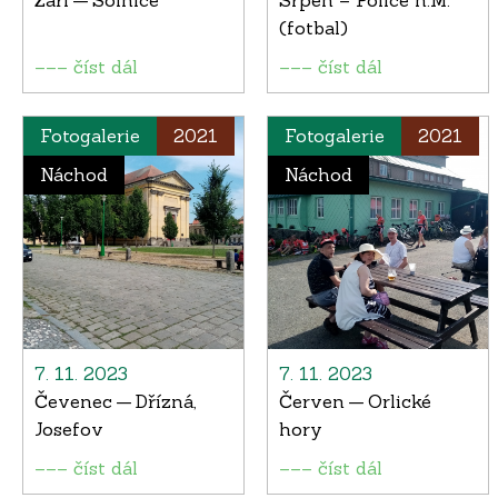
Září — Solnice
Srpen – Police n.M.
(fotbal)
––– číst dál
––– číst dál
Fotogalerie
2021
Fotogalerie
2021
Náchod
Náchod
7. 11. 2023
7. 11. 2023
Čevenec — Dřízná,
Červen — Orlické
Josefov
hory
––– číst dál
––– číst dál