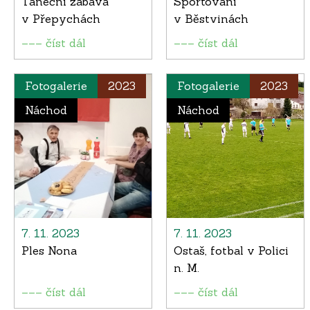
Taneční zábava
Sportování
v Přepychách
v Běstvinách
––– číst dál
––– číst dál
Fotogalerie
2023
Fotogalerie
2023
Náchod
Náchod
7. 11. 2023
7. 11. 2023
Ples Nona
Ostaš, fotbal v Polici
n. M.
––– číst dál
––– číst dál