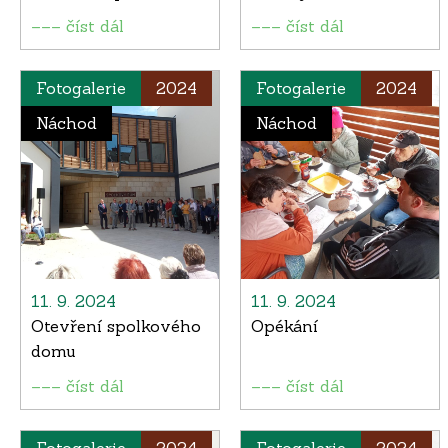
––– číst dál
––– číst dál
Fotogalerie
2024
Fotogalerie
2024
Náchod
Náchod
11. 9. 2024
11. 9. 2024
Otevření spolkového
Opékání
domu
––– číst dál
––– číst dál