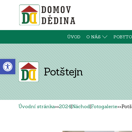
ÚVOD
O NÁS
POBYTO
Open toolbar
Potštejn
Úvodní stránka
>>
2024
|
Náchod
|
Fotogalerie
>>
Potš