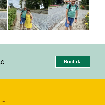
e.
Kontakt
omova