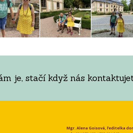
 je, stačí když nás kontaktujet
Kontakt
Mgr. Alena Goisová, ředitelka d