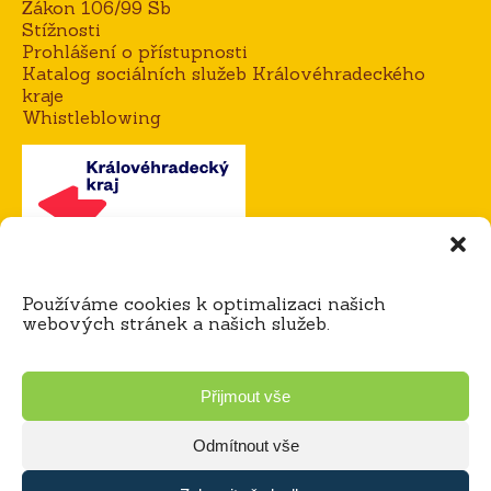
Zákon 106/99 Sb
Stížnosti
Prohlášení o přístupnosti
Katalog sociálních služeb Královéhradeckého
kraje
Whistleblowing
Kontakt
Používáme cookies k optimalizaci našich
Mgr. Alena Goisová, ředitelka domova
webových stránek a našich služeb.
tel.:
604 273 183 / 725 921 365
e-mail:
agoisova@domov-dedina.cz
Bc. Miloš Čihák, zástupce ředitele
Přijmout vše
tel.:
605 060 898 / 725 921 316
e-mail:
mcihak@domov-dedina.cz
Odmítnout vše