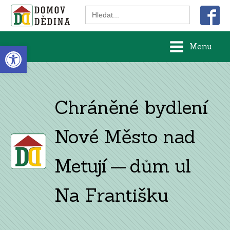
Search
for:
Open toolbar
Menu
Chráněné bydlení
Nové Město nad
Metují — dům ul
Na Františku