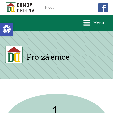
Search
for:
Open toolbar
Menu
Pro zájemce
1.