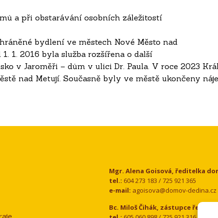
ů a při obstarávání osobních záležitostí
 chráněné bydlení ve městech Nové Město nad
. 1. 2016 byla služba rozšířena o další
sko v Jaroměři – dům v ulici Dr. Paula. V roce 2023 Kr
Městě nad Metují. Současně byly ve městě ukončeny ná
Kontakt
Mgr. Alena Goisová, ředitelka d
tel.:
604 273 183 / 725 921 365
e-mail:
agoisova@domov-dedina.cz
Bc. Miloš Čihák, zástupce ředitel
aje
tel.:
605 060 898 / 725 921 316