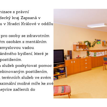
izace s právní
adecký kraj. Zapsaná v
 v Hradci Králové v oddílu
 pro osoby se zdravotním
ělým osobám s mentálním
i smyslovou vadou.
áněného bydlení, které je
postižením.
h služeb poskytovat pomoc
mbinovaným postižením,
 terénních služeb ve svém
 maximální možné míře ke své
ejvíce začlenili do