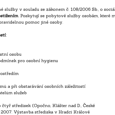
 služby v souladu se zákonem č. 108/2006 Sb., o sociá
ostižením
. Poskytují se pobytové služby osobám, které 
 pravidelnou pomoc jiné osoby.
stí:
stní osobu
odmínek pro osobní hygienu
rostředím
ů a při obstarávání osobních záležitostí
atelům služeb
tyř středisek (Opočno, Klášter nad D., České
ku 2007. Výstavba střediska v Hradci Králové