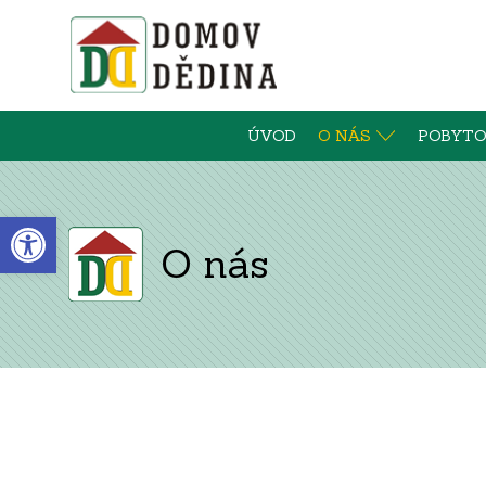
ÚVOD
O NÁS
POBYTO
Open toolbar
O nás