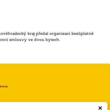
álovéhradecký kraj předal organizaci bezúplatně
jemní smlouvy ve dvou bytech.
omova
e