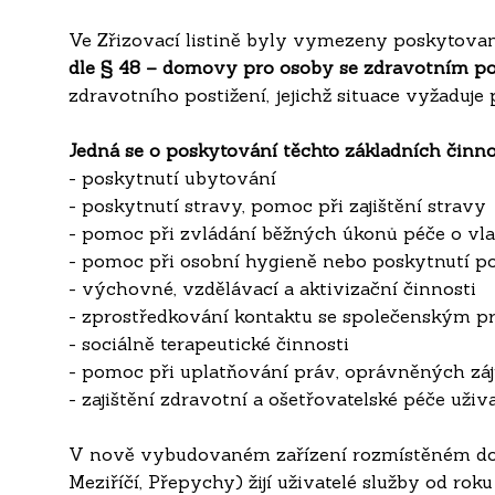
Ve Zřizovací listině byly vymezeny poskytované
dle § 48 – domovy pro osoby se zdravotním p
zdravotního postižení, jejichž situace vyžaduje
Jedná se o poskytování těchto základních činno
- poskytnutí ubytování
- poskytnutí stravy, pomoc při zajištění stravy
- pomoc při zvládání běžných úkonů péče o vla
- pomoc při osobní hygieně nebo poskytnutí p
- výchovné, vzdělávací a aktivizační činnosti
- zprostředkování kontaktu se společenským p
- sociálně terapeutické činnosti
- pomoc při uplatňování práv, oprávněných zájm
- zajištění zdravotní a ošetřovatelské péče uživ
V nově vybudovaném zařízení rozmístěném do č
Meziříčí, Přepychy) žijí uživatelé služby od ro