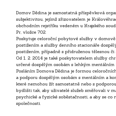
Domov Dědina je samostatná příspěvková organ
subjektivitou, jejímž zřizovatelem je Královéhr
obchodním rejstříku vedeném u Krajského soudu
Pr, vložce 702.
Poskytuje celoroční pobytové služby v domově
postižením a služby denního stacionáře dosp
postižením, případně s přidruženou tělesnou č
Od 1. 2. 2014 je také poskytovatelem služby chr
určené dospělým osobám s lehkým mentálním 
Posláním Domova Dědina je formou celoročníc
a podporu dospělým osobám s mentálním a ko
které nemohou žít samostatně nebo s podporou
bydlišti tak, aby uživatelé služeb směřovali v
psychické a fyzické soběstačnosti, a aby se co n
společnosti.