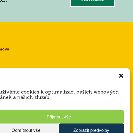
omova
e
užíváme cookies k optimalizaci našich webových
ránek a našich služeb.
Přijmout vše
Odmítnout vše
Zobrazit předvolby