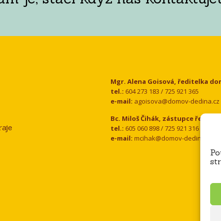
Kontakt
Mgr. Alena Goisová, ředitelka d
tel.:
604 273 183 / 725 921 365
e-mail:
agoisova@domov-dedina.cz
Bc. Miloš Čihák, zástupce ředitel
aje
tel.:
605 060 898 / 725 921 316
e-mail:
mcihak@domov-dedina.cz
Po
st