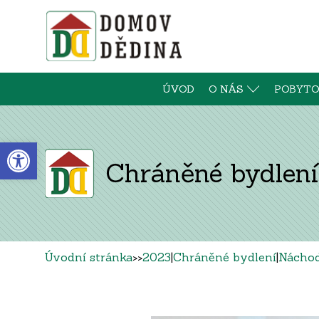
ÚVOD
O NÁS
POBYTO
Open toolbar
Chráněné bydlení
Úvodní stránka
>>
2023
|
Chráněné bydlení
|
Nácho