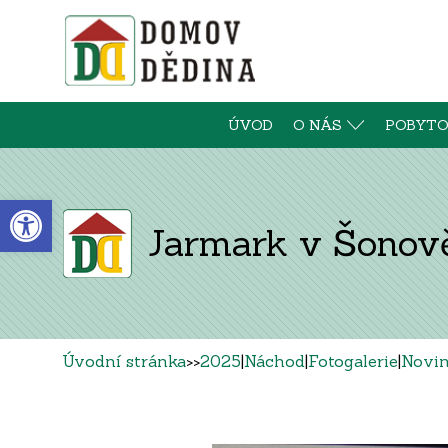
ÚVOD
O NÁS
POBYTO
Open toolbar
Jarmark v Šonově
Úvodní stránka
>>
2025
|
Náchod
|
Fotogalerie
|
Novi