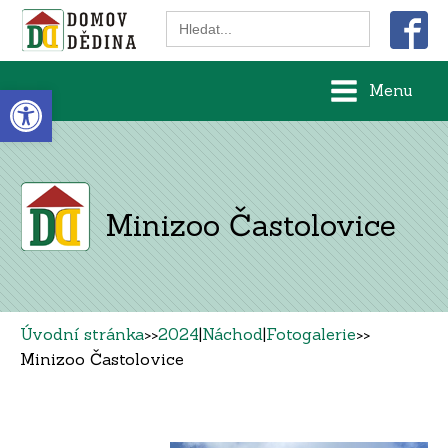
Search
for:
Open toolbar
Menu
Minizoo Častolovice
Úvodní stránka
>>
2024
|
Náchod
|
Fotogalerie
>>
Minizoo Častolovice