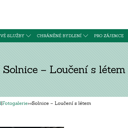
VÉ SLUŽBY
CHRÁNĚNÉ BYDLENÍ
PRO ZÁJEMCE
Solnice – Loučení s létem
d
|
Fotogalerie
>>
Solnice – Loučení s létem