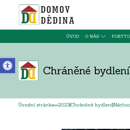
ÚVOD
O NÁS
POBYTO
Open toolbar
Chráněné bydlení
Úvodní stránka
>>
2023
|
Chráněné bydlení
|
Nácho