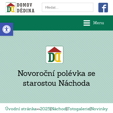
Search
for:
Open toolbar
Menu
Novoroční polévka se
starostou Náchoda
Úvodní stránka
>>
2025
|
Náchod
|
Fotogalerie
|
Novinky