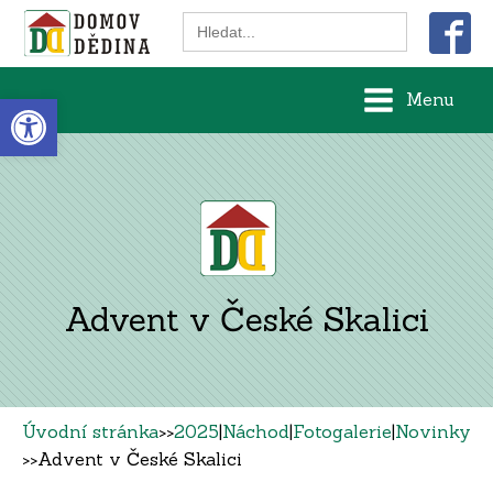
Search
for:
Open toolbar
Menu
Advent v České Skalici
Úvodní stránka
>>
2025
|
Náchod
|
Fotogalerie
|
Novinky
>>
Advent v České Skalici