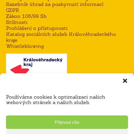
Sazebník úhrad za poskytnutí informací
GDPR
Zákon 106/99 Sb
Stížnosti
Prohlášení o přístupnosti
Katalog sociálních služeb Královéhradeckého
kraje
Whistleblowing
Kontakt
Používáme cookies k optimalizaci našich
Mgr. Alena Goisová, ředitelka domova
webových stránek a našich služeb.
tel.:
604 273 183 / 725 921 365
e-mail:
agoisova@domov-dedina.cz
Bc. Miloš Čihák, zástupce ředitele
Přijmout vše
tel.:
605 060 898 / 725 921 316
e-mail:
mcihak@domov-dedina.cz