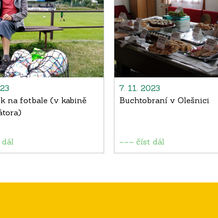
023
7. 11. 2023
k na fotbale (v kabině
Buchtobraní v Olešnici
tora)
 dál
––– číst dál
Kontakt