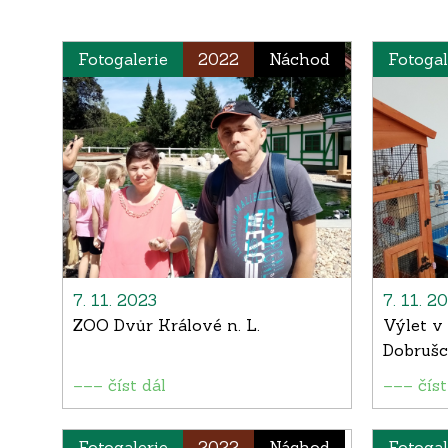
Fotogalerie
2022
Náchod
Fotogal
7. 11. 2023
7. 11. 2
ZOO Dvůr Králové n. L.
Výlet v
Dobrušc
––– číst dál
––– číst
Fotogalerie
2022
Náchod
Fotogal