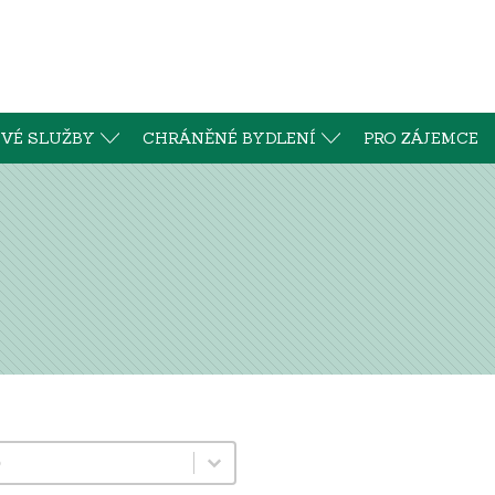
VÉ SLUŽBY
CHRÁNĚNÉ BYDLENÍ
PRO ZÁJEMCE
ko
ntent
content