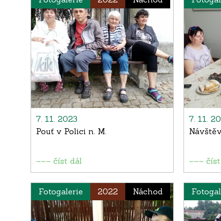
7. 11. 2023
7. 11. 2
Pouť v Polici n. M.
Návštěv
––– číst dál
––– číst
Fotogalerie
2022
Náchod
Fotogal