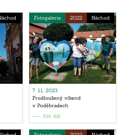
Náchod
Fotogalerie
2022
Náchod
7. 11. 2023
Prodloužený víkend
v Poděbradech
––– číst dál
Náchod
Fotogalerie
2022
Náchod