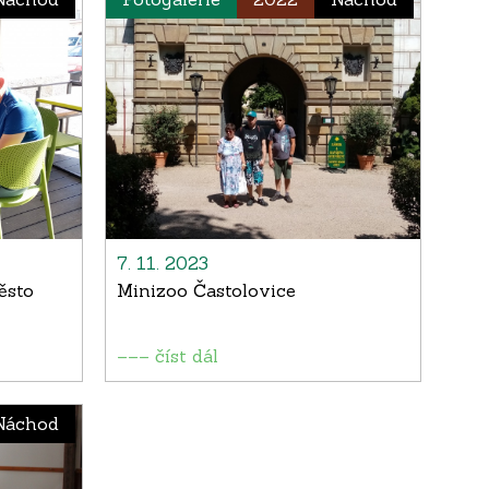
7. 11. 2023
ěsto
Minizoo Častolovice
––– číst dál
Náchod