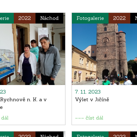
erie
2022
Náchod
Fotogalerie
2022
023
7. 11. 2023
 Rychnově n. K. a v
Výlet v Jičíně
e
 dál
––– číst dál
erie
2022
Náchod
Fotogalerie
2022