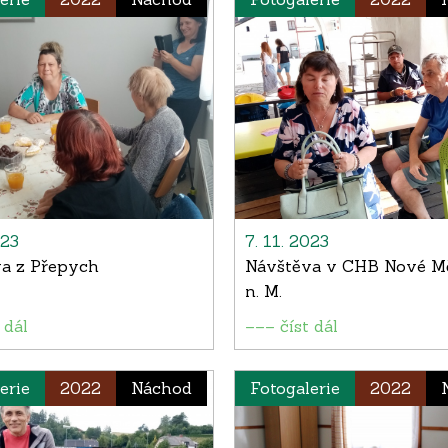
023
7. 11. 2023
a z Přepych
Návštěva v CHB Nové M
n. M.
 dál
––– číst dál
erie
2022
Náchod
Fotogalerie
2022