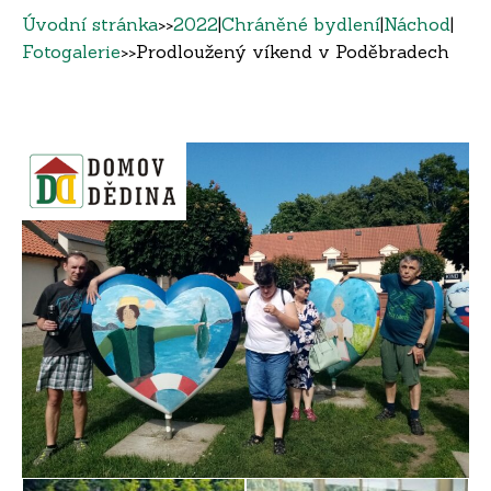
Úvodní stránka
>>
2022
|
Chráněné bydlení
|
Náchod
|
Fotogalerie
>>
Prodloužený víkend v Poděbradech