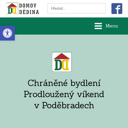
Search
for:
Open toolbar
Menu
Chráněné bydlení
Prodloužený víkend
v Poděbradech