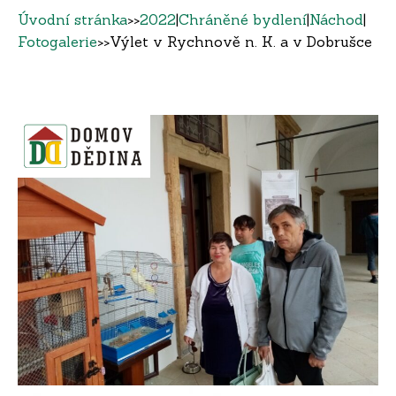
Úvodní stránka
>>
2022
|
Chráněné bydlení
|
Náchod
|
Fotogalerie
>>
Výlet v Rychnově n. K. a v Dobrušce