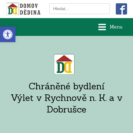
Search
for:
Open toolbar
Menu
Chráněné bydlení
Výlet v Rychnově n. K. a v
Dobrušce