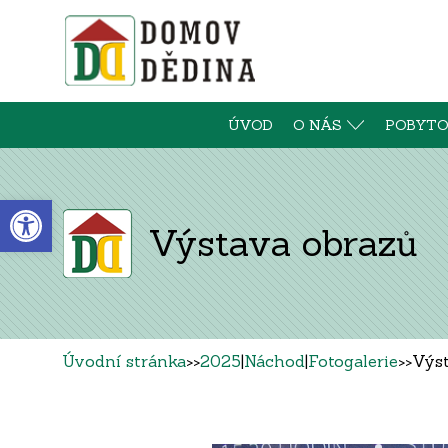
ÚVOD
O NÁS
POBYTO
Open toolbar
Výstava obrazů
Úvodní stránka
>>
2025
|
Náchod
|
Fotogalerie
>>
Výs