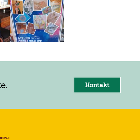
e.
Kontakt
omova