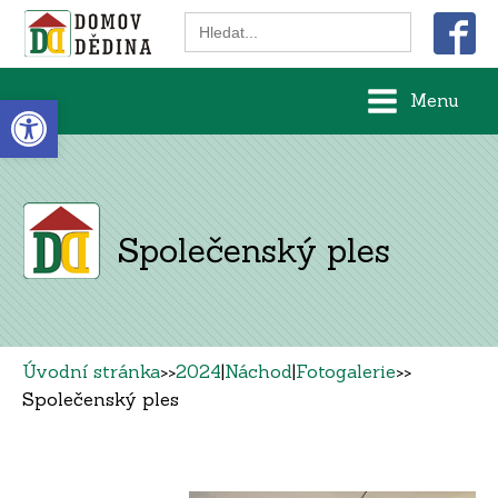
Search
for:
Open toolbar
Menu
Společenský ples
Úvodní stránka
>>
2024
|
Náchod
|
Fotogalerie
>>
Společenský ples