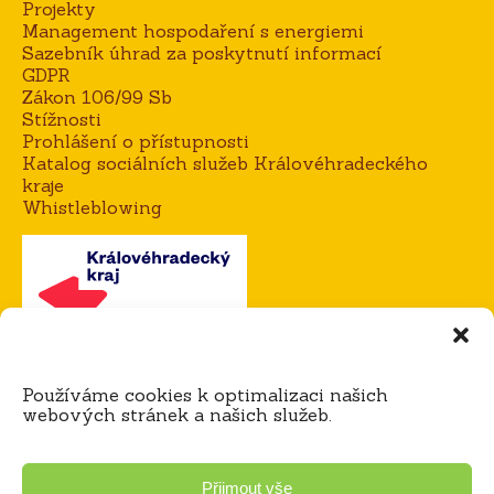
Projekty
Management hospodaření s energiemi
Sazebník úhrad za poskytnutí informací
GDPR
Zákon 106/99 Sb
Stížnosti
Prohlášení o přístupnosti
Katalog sociálních služeb Královéhradeckého
kraje
Whistleblowing
Kontakt
Používáme cookies k optimalizaci našich
Mgr. Alena Goisová, ředitelka domova
webových stránek a našich služeb.
tel.:
604 273 183 / 725 921 365
e-mail:
agoisova@domov-dedina.cz
Bc. Miloš Čihák, zástupce ředitele
Přijmout vše