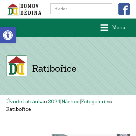
Search
for:
Open toolbar
Menu
Ratibořice
Úvodní stránka
>>
2024
|
Náchod
|
Fotogalerie
>>
Ratibořice