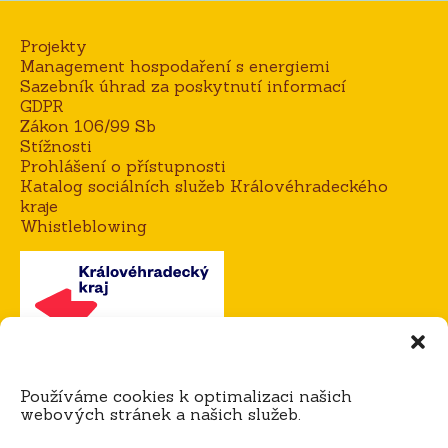
Projekty
Management hospodaření s energiemi
Sazebník úhrad za poskytnutí informací
GDPR
Zákon 106/99 Sb
Stížnosti
Prohlášení o přístupnosti
Katalog sociálních služeb Královéhradeckého
kraje
Whistleblowing
Kontakt
Používáme cookies k optimalizaci našich
Mgr. Alena Goisová, ředitelka domova
webových stránek a našich služeb.
tel.:
604 273 183 / 725 921 365
e-mail:
agoisova@domov-dedina.cz