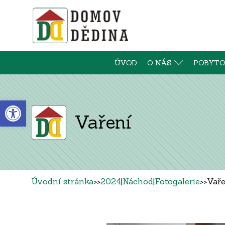
ÚVOD
O NÁS
POBYTO
Open toolbar
Vaření
Úvodní stránka
>>
2024
|
Náchod
|
Fotogalerie
>>
Vaře