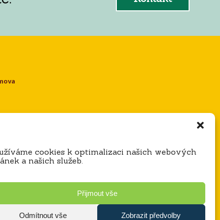
omova
e
užíváme cookies k optimalizaci našich webových
ránek a našich služeb.
Přijmout vše
Odmítnout vše
Zobrazit předvolby