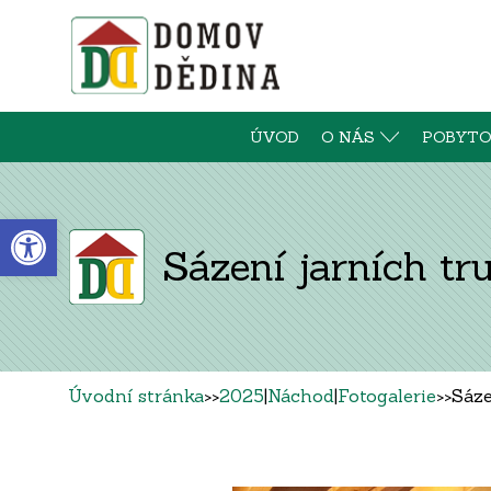
ÚVOD
O NÁS
POBYTO
Open toolbar
Sázení jarních tr
Úvodní stránka
>>
2025
|
Náchod
|
Fotogalerie
>>
Sáze