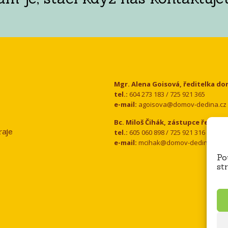
Kontakt
Mgr. Alena Goisová, ředitelka d
tel.:
604 273 183 / 725 921 365
e-mail:
agoisova@domov-dedina.cz
Bc. Miloš Čihák, zástupce ředitel
aje
tel.:
605 060 898 / 725 921 316
e-mail:
mcihak@domov-dedina.cz
Po
st