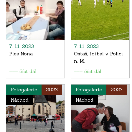
7. 11. 2023
7. 11. 2023
Ples Nona
Ostaš, fotbal v Polici
n. M.
––– číst dál
––– číst dál
Fotogalerie
2023
Fotogalerie
2023
Náchod
Náchod