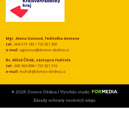
Kontakt
Mgr. Alena Goisová, ředitelka domova
tel.:
604 273 183 / 725 921 365
e-mail:
agoisova@domov-dedina.cz
Bc. Miloš Čihák, zástupce ředitele
tel.:
605 060 898 / 725 921 316
e-mail:
mcihak@domov-dedina.cz
© 2026 Domov Dědina | Vyrobilo studio
Zásady ochrany osobních údajů