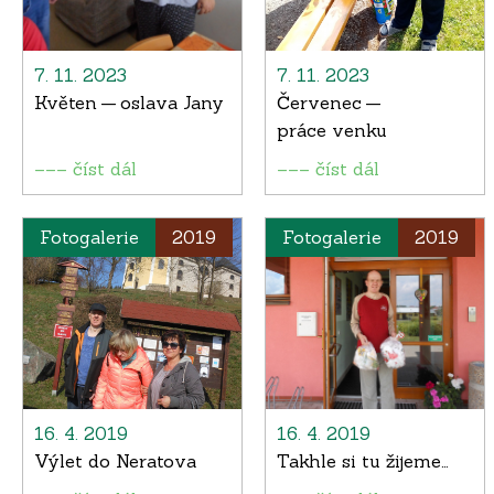
7. 11. 2023
7. 11. 2023
Květen — oslava Jany
Červenec —
práce venku
––– číst dál
––– číst dál
Fotogalerie
2019
Fotogalerie
2019
16. 4. 2019
16. 4. 2019
Výlet do Neratova
Takhle si tu žijeme…