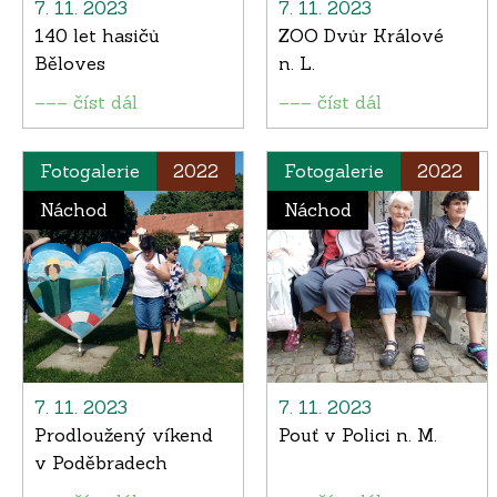
7. 11. 2023
7. 11. 2023
140 let hasičů
ZOO Dvůr Králové
Běloves
n. L.
––– číst dál
––– číst dál
Fotogalerie
2022
Fotogalerie
2022
Náchod
Náchod
7. 11. 2023
7. 11. 2023
Prodloužený víkend
Pouť v Polici n. M.
v Poděbradech