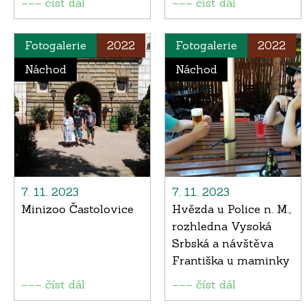
––– číst dál
––– číst dál
Fotogalerie
2022
Fotogalerie
2022
Náchod
Náchod
7. 11. 2023
7. 11. 2023
Minizoo Častolovice
Hvězda u Police n. M.,
rozhledna Vysoká
Srbská a návštěva
Františka u maminky
––– číst dál
––– číst dál