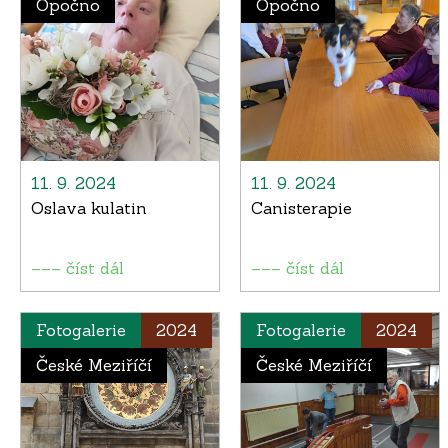
Opočno
Opočno
11. 9. 2024
11. 9. 2024
Oslava kulatin
Canisterapie
––– číst dál
––– číst dál
Fotogalerie
2024
Fotogalerie
2024
České Meziříčí
České Meziříčí