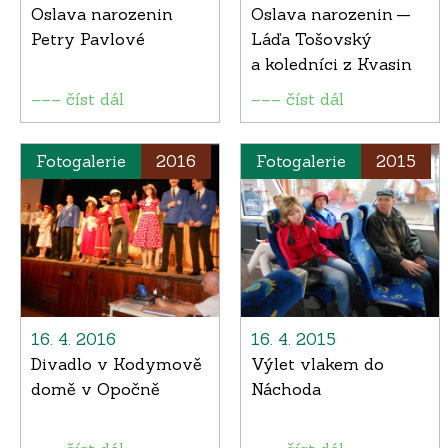
Oslava narozenin
Oslava narozenin —
Petry Pavlové
Láďa Tošovský
a koledníci z Kvasin
––– číst dál
––– číst dál
Fotogalerie
2016
Fotogalerie
2015
16. 4. 2016
16. 4. 2015
Divadlo v Kodymově
Výlet vlakem do
domě v Opočně
Náchoda