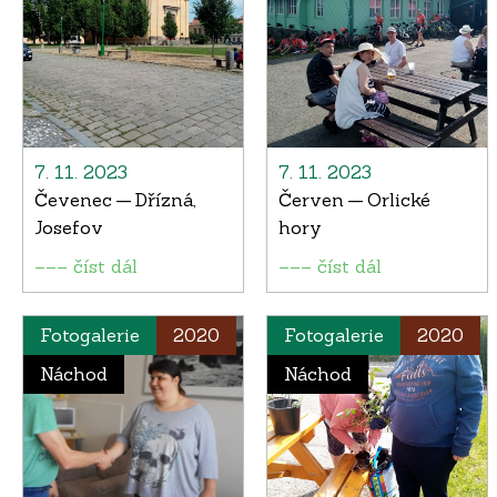
7. 11. 2023
7. 11. 2023
Čevenec — Dřízná,
Červen — Orlické
Josefov
hory
––– číst dál
––– číst dál
Fotogalerie
2020
Fotogalerie
2020
Náchod
Náchod