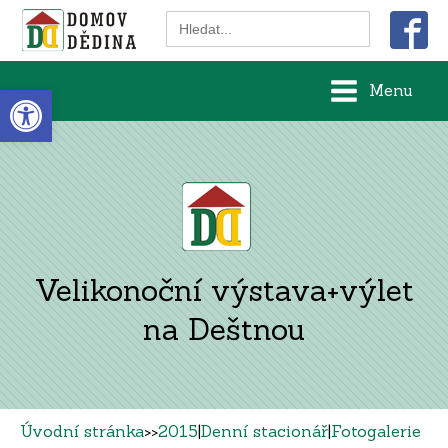
Search
for:
Open toolbar
Menu
Velikonoční výstava+výlet
na Deštnou
Úvodní stránka
>>
2015
|
Denní stacionář
|
Fotogalerie