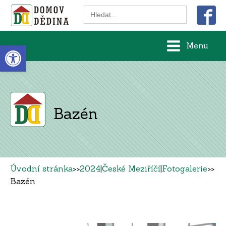
Search
for:
Open toolbar
Menu
Bazén
Úvodní stránka
>>
2024
|
České Meziříčí
|
Fotogalerie
>>
Bazén