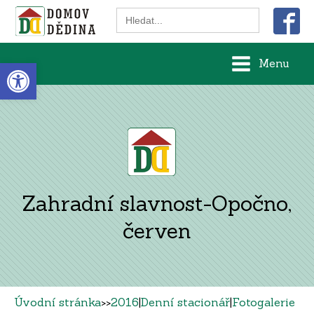
Search
for:
Open toolbar
Menu
Zahradní slavnost-Opočno,
červen
Úvodní stránka
>>
2016
|
Denní stacionář
|
Fotogalerie