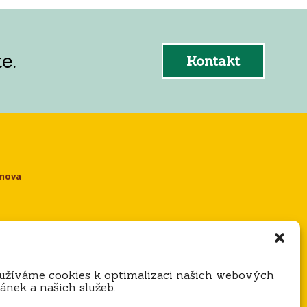
e.
Kontakt
omova
e
užíváme cookies k optimalizaci našich webových
ránek a našich služeb.