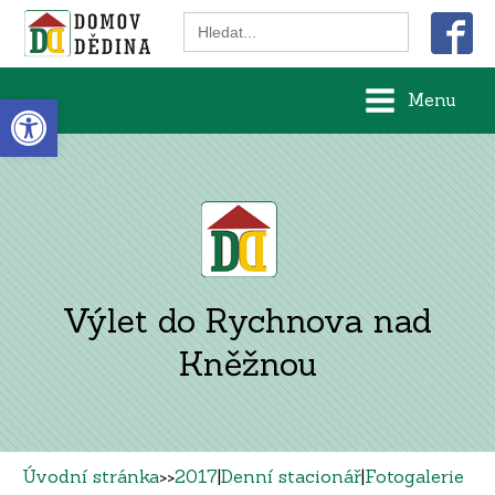
Search
for:
Open toolbar
Menu
Výlet do Rychnova nad
Kněžnou
Úvodní stránka
>>
2017
|
Denní stacionář
|
Fotogalerie