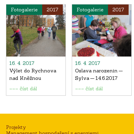
Fotogalerie
2017
Fotogalerie
2017
16. 4. 2017
16. 4. 2017
Výlet do Rychnova
Oslava narozenin —
nad Kněžnou
Sylva — 14.6.2017
––– číst dál
––– číst dál
Projekty
Management hospodaření s energiemi