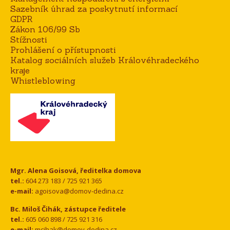
Sazebník úhrad za poskytnutí informací
GDPR
Zákon 106/99 Sb
Stížnosti
Prohlášení o přístupnosti
Katalog sociálních služeb Královéhradeckého
kraje
Whistleblowing
Kontakt
Mgr. Alena Goisová, ředitelka domova
tel.:
604 273 183 / 725 921 365
e-mail:
agoisova@domov-dedina.cz
Bc. Miloš Čihák, zástupce ředitele
tel.:
605 060 898 / 725 921 316
e-mail:
mcihak@domov-dedina.cz