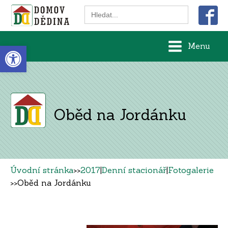
Search
for:
Open toolbar
Menu
Oběd na Jordánku
Úvodní stránka
>>
2017
|
Denní stacionář
|
Fotogalerie
>>
Oběd na Jordánku