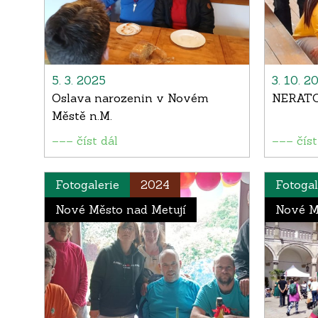
5. 3. 2025
3. 10. 2
Oslava narozenin v Novém
NERAT
Městě n.M.
––– číst dál
––– číst
Fotogalerie
2024
Fotogal
Nové Město nad Metují
Nové M