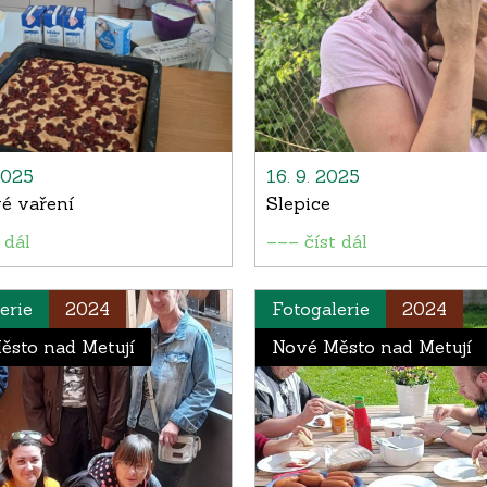
2025
16. 9. 2025
é vaření
Slepice
 dál
––– číst dál
erie
2024
Fotogalerie
2024
ěsto nad Metují
Nové Město nad Metují