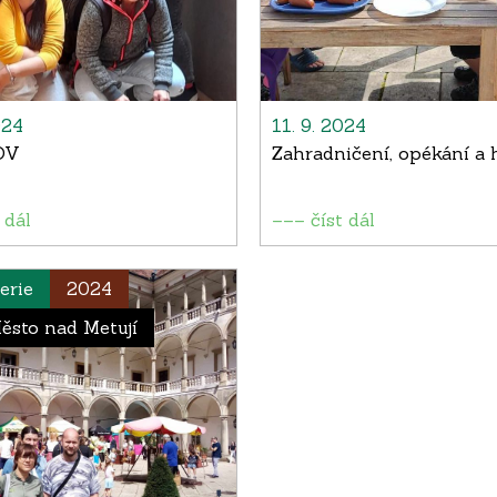
024
11. 9. 2024
OV
Zahradničení, opékání a 
 dál
––– číst dál
erie
2024
ěsto nad Metují