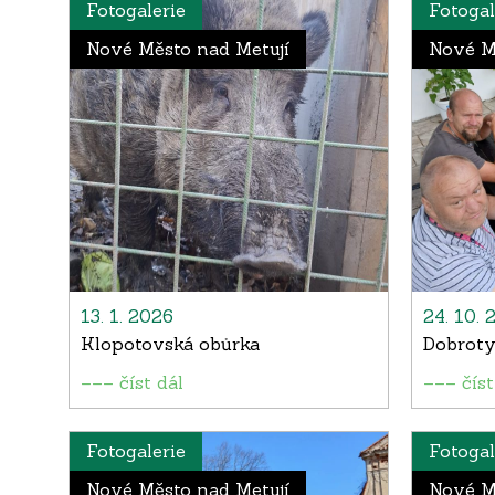
Fotogalerie
Fotogal
Nové Město nad Metují
Nové M
13. 1. 2026
24. 10. 
Klopotovská obůrka
Dobroty
––– číst dál
––– číst
Fotogalerie
Fotogal
Nové Město nad Metují
Nové M