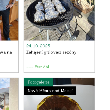
24. 10. 2025
ava na
Zahájení grilovací sezóny
––– číst dál
Fotogalerie
Nové Město nad Metují