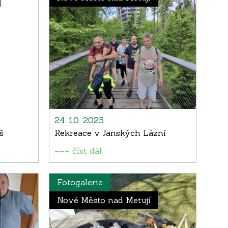
24. 10. 2025
š
Rekreace v Janských Lázní
––– číst dál
Fotogalerie
Nové Město nad Metují