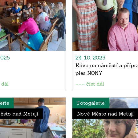
2025
24. 10. 2025
Káva na náměstí a přípr
ples NONY
 dál
––– číst dál
erie
Fotogalerie
ěsto nad Metují
Nové Město nad Metují