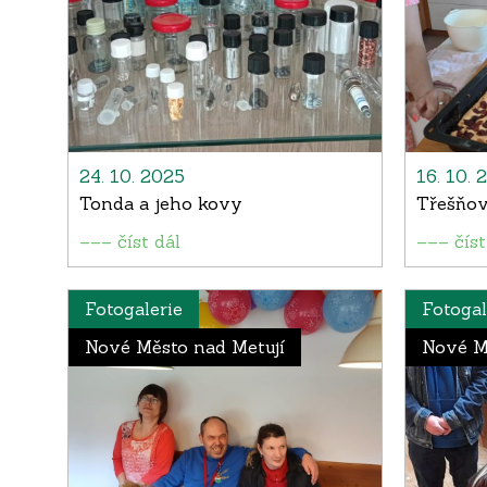
24. 10. 2025
16. 10. 
Tonda a jeho kovy
Třešňov
––– číst dál
––– číst
Fotogalerie
Fotogal
Nové Město nad Metují
Nové M