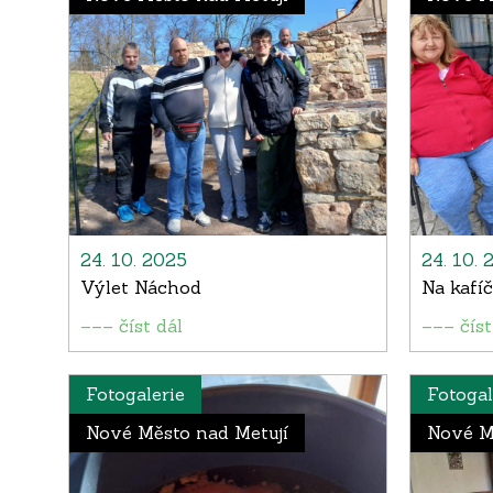
24. 10. 2025
24. 10. 
Výlet Náchod
Na kafíč
––– číst dál
––– číst
Fotogalerie
Fotogal
Nové Město nad Metují
Nové M