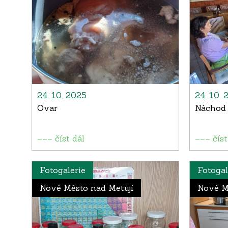
24. 10. 2025
24. 10. 
Ovar
Náchod
––– číst dál
––– číst
Fotogalerie
Fotogal
Nové Město nad Metují
Nové M