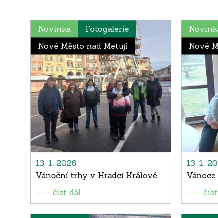
Novinka
Fotogalerie
Novink
Nové Město nad Metují
Nové M
13. 1. 2026
13. 1. 2
Vánoční trhy v Hradci Králové
Vánoce 
––– číst dál
––– číst