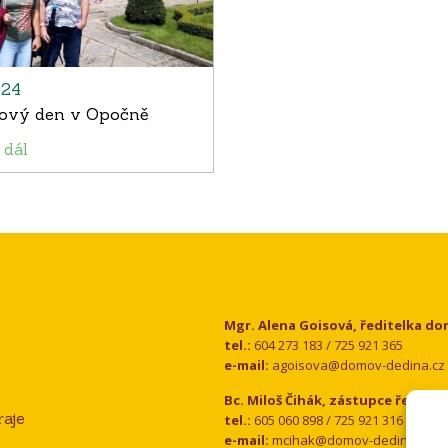
024
nový den v Opočně
 dál
Kontakt
Mgr. Alena Goisová, ředitelka d
tel.:
604 273 183 / 725 921 365
e-mail:
agoisova@domov-dedina.cz
Bc. Miloš Čihák, zástupce ředitel
aje
tel.:
605 060 898 / 725 921 316
e-mail:
mcihak@domov-dedina.cz