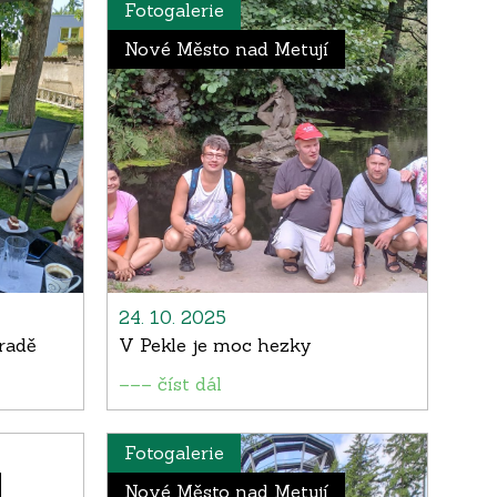
Fotogalerie
Nové Město nad Metují
24. 10. 2025
radě
V Pekle je moc hezky
––– číst dál
Fotogalerie
Nové Město nad Metují