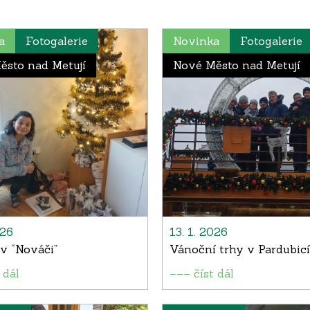
a
Fotogalerie
Novinka
Fotogalerie
ěsto nad Metují
Nové Město nad Metují
026
13. 1. 2026
v “Nováči”
Vánoční trhy v Pardubic
 dál
––– číst dál