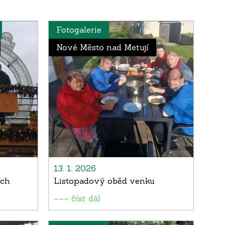
Fotogalerie
Nové Město nad Metují
13. 1. 2026
ích
Listopadový oběd venku
––– číst dál