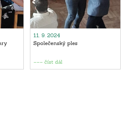
11. 9. 2024
hry
Společenský ples
––– číst dál