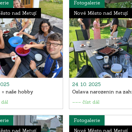
erie
Fotogalerie
ěsto nad Metují
Nové Město nad Metují
2025
24. 10. 2025
 = naše hobby
Oslava narozenin na zah
 dál
––– číst dál
erie
Fotogalerie
ěsto nad Metují
Nové Město nad Metují