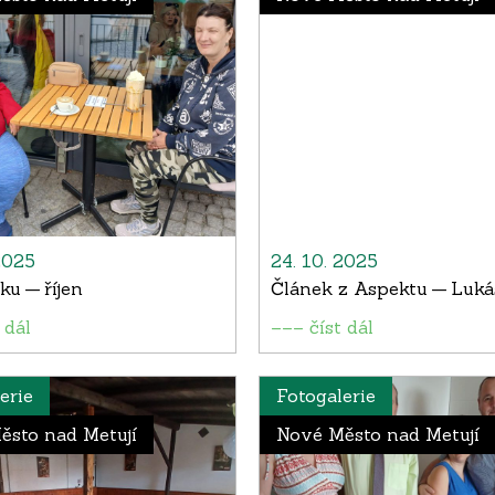
2025
24. 10. 2025
ku — říjen
Článek z Aspektu — Luká
 dál
––– číst dál
erie
Fotogalerie
ěsto nad Metují
Nové Město nad Metují