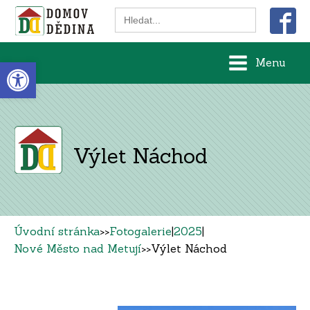
Search
for:
Open toolbar
Menu
Výlet Náchod
Úvodní stránka
>>
Fotogalerie
|
2025
|
Nové Město nad Metují
>>
Výlet Náchod