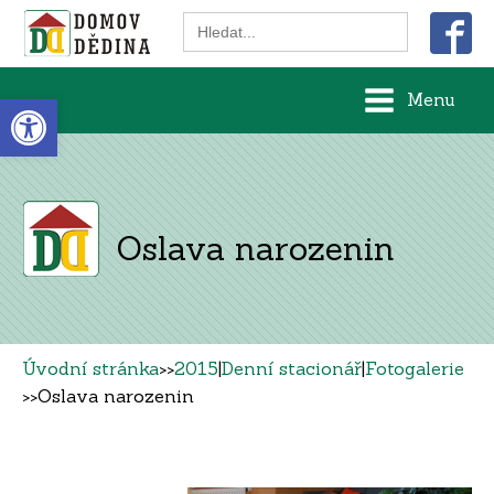
Search
for:
Open toolbar
Menu
Oslava narozenin
Úvodní stránka
>>
2015
|
Denní stacionář
|
Fotogalerie
>>
Oslava narozenin