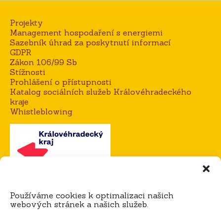
Projekty
Management hospodaření s energiemi
Sazebník úhrad za poskytnutí informací
GDPR
Zákon 106/99 Sb
Stížnosti
Prohlášení o přístupnosti
Katalog sociálních služeb Královéhradeckého
kraje
Whistleblowing
Kontakt
Používáme cookies k optimalizaci našich
Mgr. Alena Goisová, ředitelka domova
webových stránek a našich služeb.
tel.:
604 273 183 / 725 921 365
e-mail:
agoisova@domov-dedina.cz