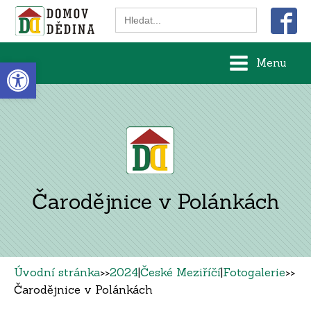
Search
for:
Open toolbar
Menu
Čarodějnice v Polánkách
Úvodní stránka
>>
2024
|
České Meziříčí
|
Fotogalerie
>>
Čarodějnice v Polánkách