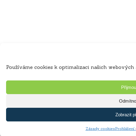
Používáme cookies k optimalizaci našich webových s
Přijmou
Odmítno
Zobrazit p
Zásady cookies
Prohlášení 