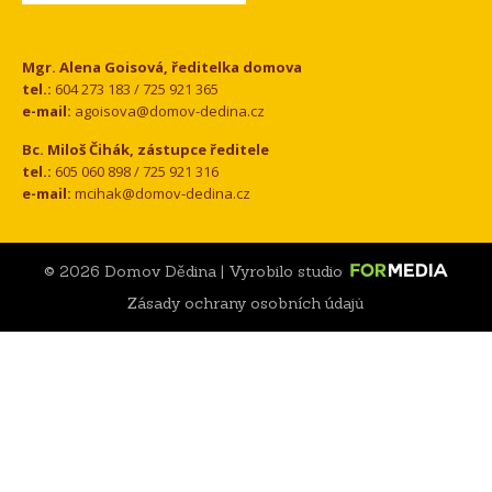
Kontakt
Mgr. Alena Goisová, ředitelka domova
tel.:
604 273 183 / 725 921 365
e-mail:
agoisova@domov-dedina.cz
Bc. Miloš Čihák, zástupce ředitele
tel.:
605 060 898 / 725 921 316
e-mail:
mcihak@domov-dedina.cz
© 2026 Domov Dědina | Vyrobilo studio
Zásady ochrany osobních údajů