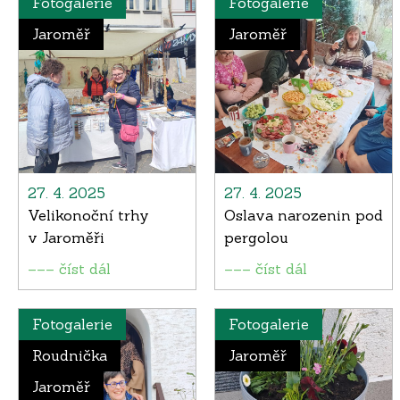
Fotogalerie
Fotogalerie
Jaroměř
Jaroměř
27. 4. 2025
27. 4. 2025
Velikonoční trhy
Oslava narozenin pod
v Jaroměři
pergolou
––– číst dál
––– číst dál
Fotogalerie
Fotogalerie
Roudnička
Jaroměř
Jaroměř