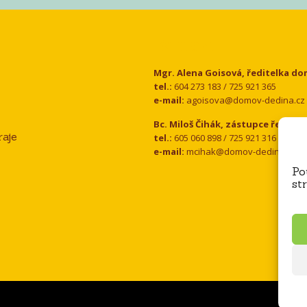
Kontakt
Mgr. Alena Goisová, ředitelka d
tel.:
604 273 183 / 725 921 365
e-mail:
agoisova@domov-dedina.cz
Bc. Miloš Čihák, zástupce ředitel
aje
tel.:
605 060 898 / 725 921 316
e-mail:
mcihak@domov-dedina.cz
Po
st