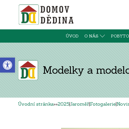
ÚVOD
O NÁS
POBYTO
Open toolbar
Modelky a model
Úvodní stránka
>>
2025
|
Jaroměř
|
Fotogalerie
|
Novi