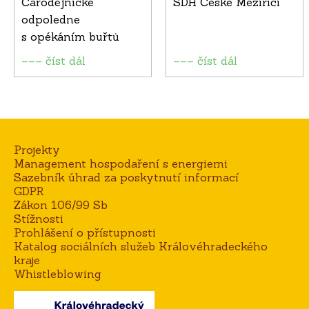
Čarodějnické
SDH České Meziříčí
odpoledne
s opékáním buřtů
––– číst dál
––– číst dál
Projekty
Management hospodaření s energiemi
Sazebník úhrad za poskytnutí informací
GDPR
Zákon 106/99 Sb
Stížnosti
Prohlášení o přístupnosti
Katalog sociálních služeb Královéhradeckého
kraje
Whistleblowing