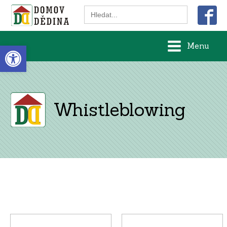
Search
for:
Open toolbar
Menu
Whistleblowing