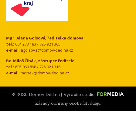
Kontakt
Mgr. Alena Goisová, ředitelka domova
tel.:
604 273 183 / 725 921 365
e-mail:
agoisova@domov-dedina.cz
Bc. Miloš Čihák, zástupce ředitele
tel.:
605 060 898 / 725 921 316
e-mail:
mcihak@domov-dedina.cz
© 2026 Domov Dědina | Vyrobilo studio
Zásady ochrany osobních údajů