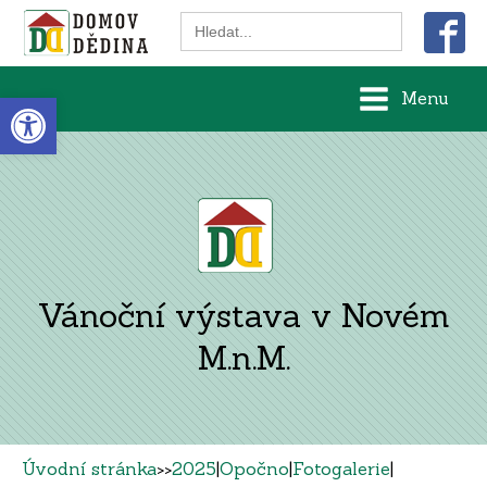
Search
for:
Open toolbar
Menu
Vánoční výstava v Novém
M.n.M.
Úvodní stránka
>>
2025
|
Opočno
|
Fotogalerie
|