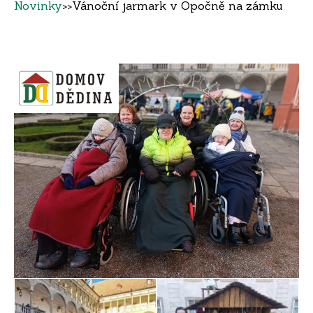
Novinky
>>
Vánoční jarmark v Opočně na zámku