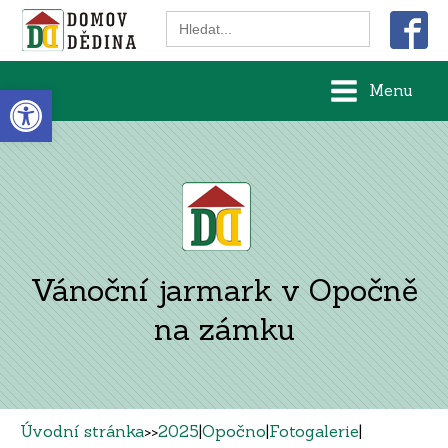
Search
for:
Open toolbar
Menu
Vánoční jarmark v Opočně
na zámku
Úvodní stránka
>>
2025
|
Opočno
|
Fotogalerie
|