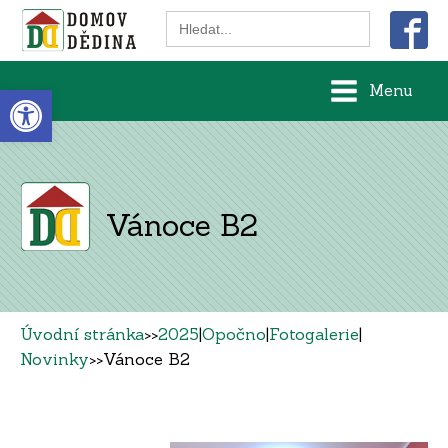
Search
for:
Open toolbar
Menu
Vánoce B2
Úvodní stránka
>>
2025
|
Opočno
|
Fotogalerie
|
Novinky
>>
Vánoce B2