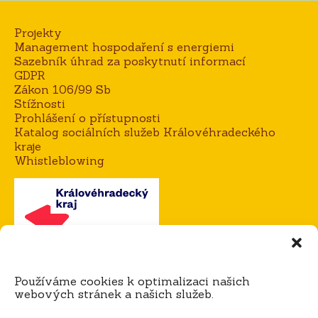
Projekty
Management hospodaření s energiemi
Sazebník úhrad za poskytnutí informací
GDPR
Zákon 106/99 Sb
Stížnosti
Prohlášení o přístupnosti
Katalog sociálních služeb Královéhradeckého
kraje
Whistleblowing
Kontakt
Používáme cookies k optimalizaci našich
Mgr. Alena Goisová, ředitelka domova
webových stránek a našich služeb.
tel.:
604 273 183 / 725 921 365
e-mail:
agoisova@domov-dedina.cz