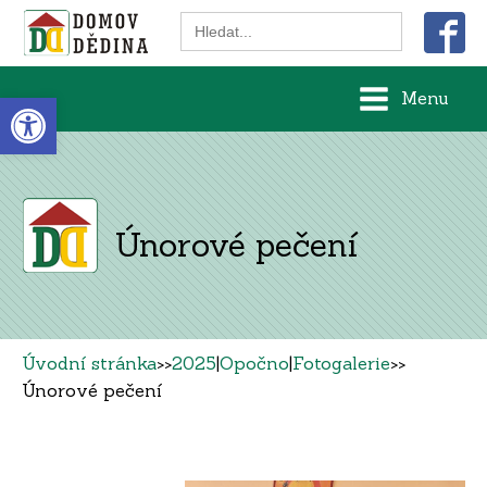
Search
for:
Open toolbar
Menu
Únorové pečení
Úvodní stránka
>>
2025
|
Opočno
|
Fotogalerie
>>
Únorové pečení