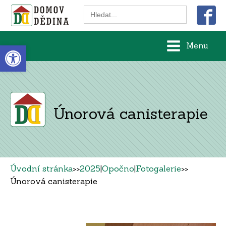
Search
for:
Open toolbar
Menu
Únorová canisterapie
Úvodní stránka
>>
2025
|
Opočno
|
Fotogalerie
>>
Únorová canisterapie