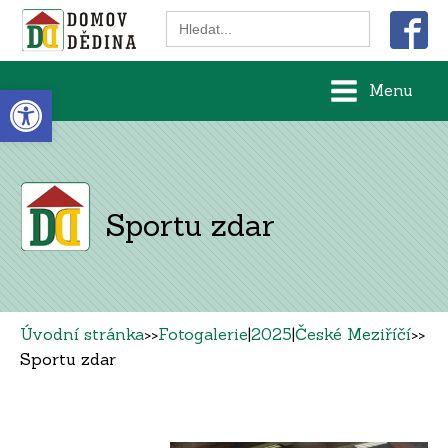
Search
for:
Open toolbar
Menu
Sportu zdar
Úvodní stránka
>>
Fotogalerie
|
2025
|
České Meziříčí
>>
Sportu zdar