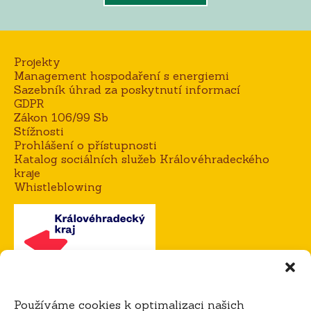
Projekty
Management hospodaření s energiemi
Sazebník úhrad za poskytnutí informací
GDPR
Zákon 106/99 Sb
Stížnosti
Prohlášení o přístupnosti
Katalog sociálních služeb Královéhradeckého
kraje
Whistleblowing
Kontakt
Používáme cookies k optimalizaci našich
Mgr. Alena Goisová, ředitelka domova