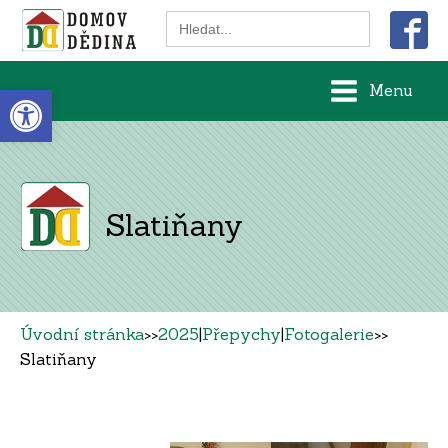
Search
for:
Open toolbar
Menu
Slatiňany
Úvodní stránka
>>
2025
|
Přepychy
|
Fotogalerie
>>
Slatiňany