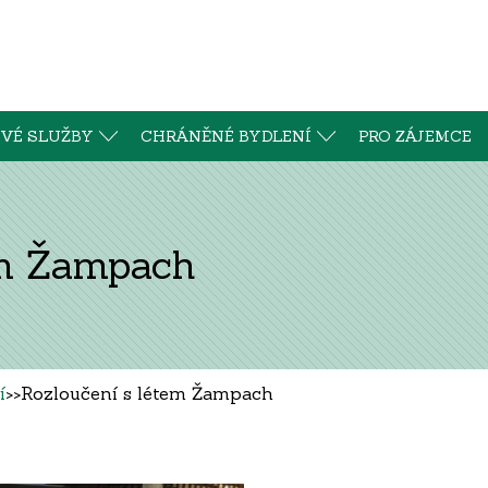
VÉ SLUŽBY
CHRÁNĚNÉ BYDLENÍ
PRO ZÁJEMCE
em Žampach
í
>>
Rozloučení s létem Žampach