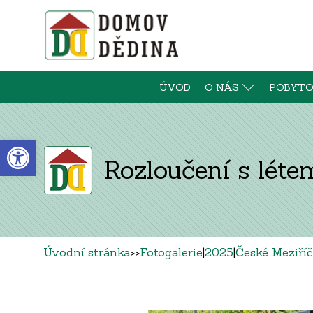
ÚVOD
O NÁS
POBYTO
Open toolbar
Rozloučení s lét
Úvodní stránka
>>
Fotogalerie
|
2025
|
České Meziříč