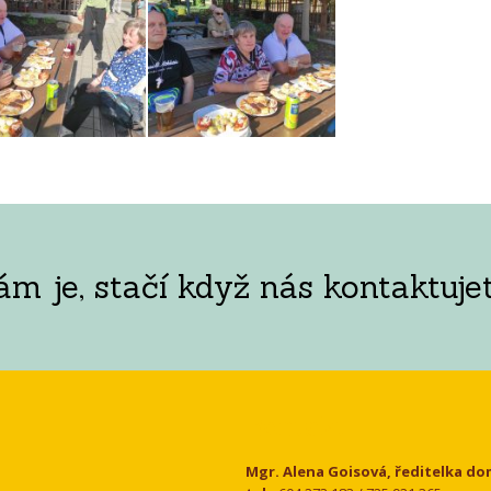
 je, stačí když nás kontaktujet
Kontakt
Mgr. Alena Goisová, ředitelka d