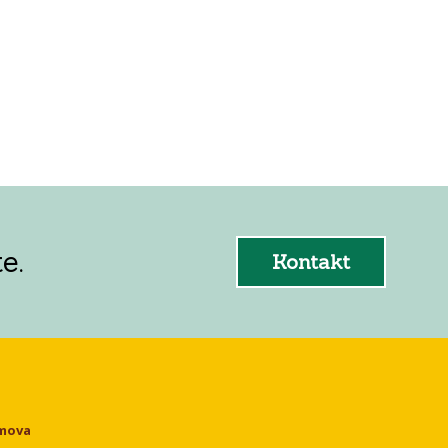
e.
Kontakt
omova