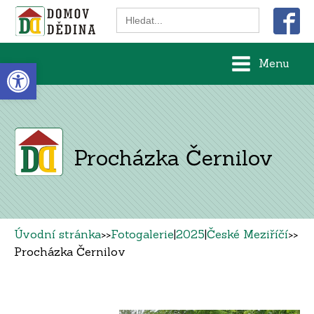
Search
for:
Open toolbar
Menu
Procházka Černilov
Úvodní stránka
>>
Fotogalerie
|
2025
|
České Meziříčí
>>
Procházka Černilov