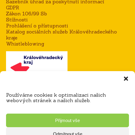
Sazebník úhrad za poskytnutí informací
GDPR
Zákon 106/99 Sb
Stížnosti
Prohlášení o přístupnosti
Katalog sociálních služeb Královéhradeckého
kraje
Whistleblowing
Kontakt
Používáme cookies k optimalizaci našich
Mgr. Alena Goisová, ředitelka domova
webových stránek a našich služeb.
tel.:
604 273 183 / 725 921 365
e-mail:
agoisova@domov-dedina.cz
Bc. Miloš Čihák, zástupce ředitele
Přijmout vše
tel.:
605 060 898 / 725 921 316
e-mail:
mcihak@domov-dedina.cz
Odmítnout vše