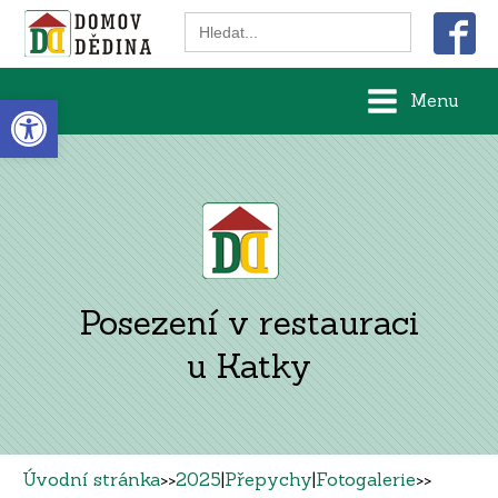
Search
for:
Open toolbar
Menu
Posezení v restauraci
u Katky
Úvodní stránka
>>
2025
|
Přepychy
|
Fotogalerie
>>