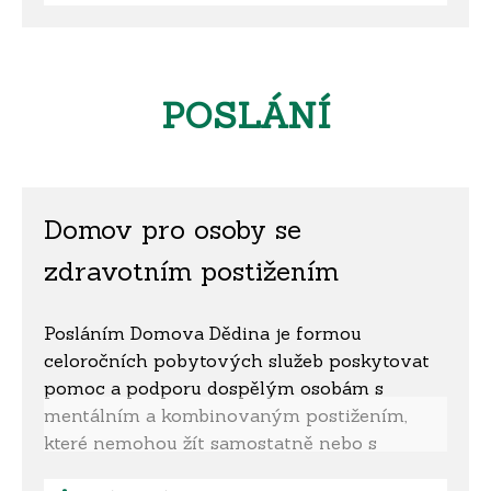
požaduje služby, které zařízení neposkytuje.
Služba chráněného bydlení není určena pro:
• osoby, jejichž zdravotní stav vyžaduje
poskytování péče ve zdravotnickém zařízení
POSLÁNÍ
• osoby s akutní infekční nemocí
• osoby, které by v důsledku duševní poruchy
závažným způsobem narušovaly kolektivní
soužití
Domov pro osoby se
• osoby vyžadující celodenní dohled
Žadatel o službu může být odmítnut
zdravotním postižením
z důvodu naplněné kapacity chráněného
bydlení, nebo pokud požaduje služby, které
Posláním Domova Dědina je formou
zařízení neposkytuje.
celoročních pobytových služeb poskytovat
pomoc a podporu dospělým osobám s
mentálním a kombinovaným postižením,
které nemohou žít samostatně nebo s
podporou terénních služeb ve svém