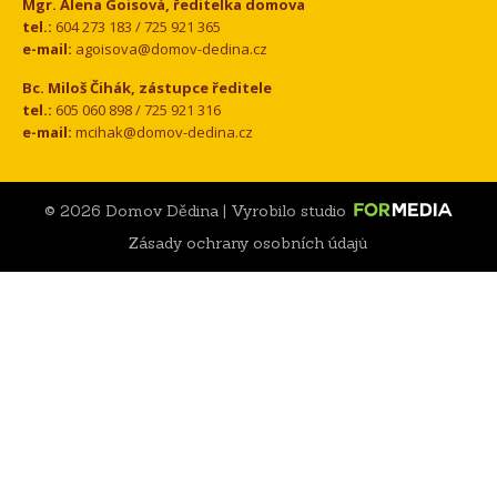
Mgr. Alena Goisová, ředitelka domova
tel.:
604 273 183 / 725 921 365
e-mail:
agoisova@domov-dedina.cz
Bc. Miloš Čihák, zástupce ředitele
tel.:
605 060 898 / 725 921 316
e-mail:
mcihak@domov-dedina.cz
© 2026 Domov Dědina | Vyrobilo studio
Zásady ochrany osobních údajů