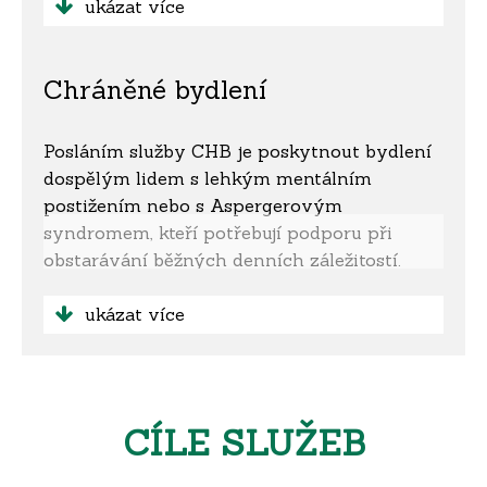
přirozeném bydlišti tak, aby uživatelé služeb
ukázat více
směřovali v maximální možné míře ke své
psychické a fyzické soběstačnosti a
Chráněné bydlení
samostatnosti a aby se co nejvíce začlenili
do společnosti.
Posláním služby CHB je poskytnout bydlení
dospělým lidem s lehkým mentálním
postižením nebo s Aspergerovým
syndromem, kteří potřebují podporu při
obstarávání běžných denních záležitostí.
Míra podpory je dojednána individuálně
s každým uživatelem služby v takovém
ukázat více
rozsahu, aby mu umožnila žít co nejvíce
samostatně, životem srovnatelným s jeho
vrstevníky.
CÍLE SLUŽEB