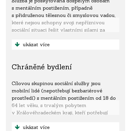
Služba je poskytována dospělým osobám
s mentálním postižením, případně
s přidruženou tělesnou či smyslovou vadou,
které nejsou schopny svoji nepříznivou
sociální situaci řešit vlastními silami za
pomoci svého okolí, ani za podpory
terénních služeb.
ukázat více
Služba není určena pro:
Chráněné bydlení
• osoby, jejichž zdravotní stav vyžaduje
poskytování péče ve zdravotnickém zařízení
• osoby s akutní infekční nemocí
Cílovou skupinou sociální služby jsou
• osoby, které by v důsledku duševní poruchy
mobilní lidé (nepotřebují bezbariérové
závažným způsobem narušovaly kolektivní
prostředí) s mentálním postižením od 18 do
soužití
64 let věku, s trvalým pobytem
v Královéhradeckém kraji, kteří potřebují
Žadatel může být odmítnut z důvodu
asistenci a podporu při realizaci úkonů
naplněné kapacity zařízení, nebo pokud
a činností běžného denního života.
ukázat více