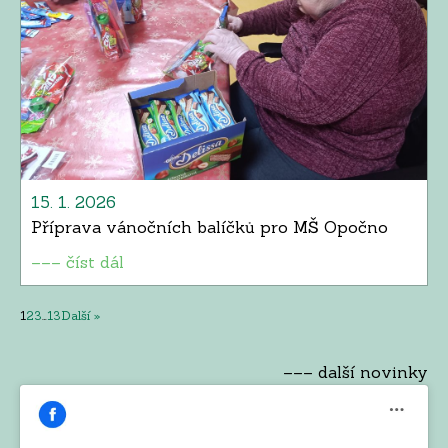
15. 1. 2026
Příprava vánočních balíčků pro MŠ Opočno
––– číst dál
1
2
3
…
13
Další »
––– další novinky