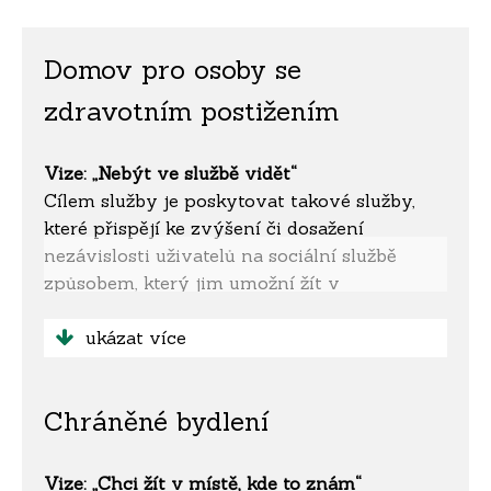
Domov pro osoby se
zdravotním postižením
Vize: „Nebýt ve službě vidět“
Cílem služby je poskytovat takové služby,
které přispějí ke zvýšení či dosažení
nezávislosti uživatelů na sociální službě
způsobem, který jim umožní žít v
podmínkách podobajících se běžnému životu
v domácím prostředí a podporovat je k
ukázat více
osvojení si takových dovedností, které jim
umožní stát se součástí společenství.
Chráněné bydlení
Chceme vytvářet příležitosti k tomu, aby
uživatelé mohli v maximální možné míře
uplatňovat vlastní vůli, jednat na základě
Vize: „Chci žít v místě, kde to znám“