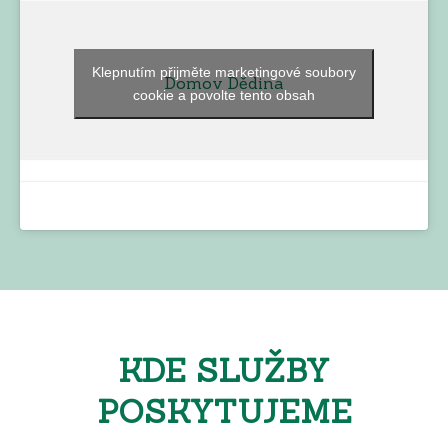
Klepnutím přijměte marketingové soubory
Domov Dědina
cookie a povolte tento obsah
KDE SLUŽBY
POSKYTUJEME