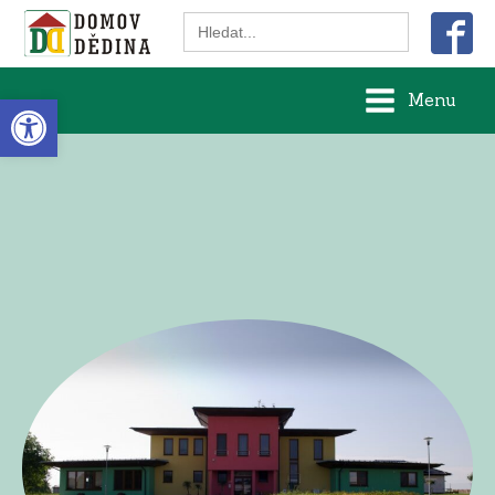
Search
for:
Open toolbar
Menu