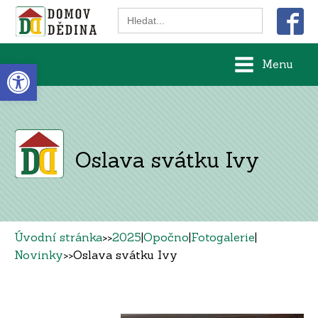
Search
for:
Open toolbar
Menu
Oslava svátku Ivy
Úvodní stránka
>>
2025
|
Opočno
|
Fotogalerie
|
Novinky
>>
Oslava svátku Ivy