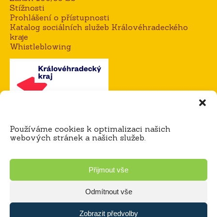
Stížnosti
Prohlášení o přístupnosti
Katalog sociálních služeb Královéhradeckého
kraje
Whistleblowing
Kontakt
Používáme cookies k optimalizaci našich
Mgr. Alena Goisová, ředitelka domova
webových stránek a našich služeb.
tel.:
604 273 183 / 725 921 365
e-mail:
agoisova@domov-dedina.cz
Bc. Miloš Čihák, zástupce ředitele
Přijmout vše
tel.:
605 060 898 / 725 921 316
e-mail:
mcihak@domov-dedina.cz
Odmítnout vše
Zobrazit předvolby