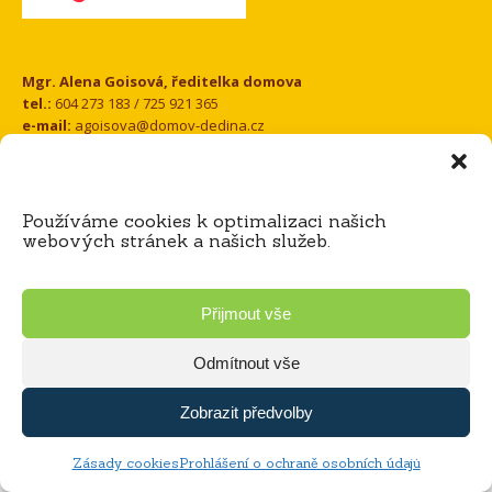
Kontakt
Mgr. Alena Goisová, ředitelka domova
tel.:
604 273 183 / 725 921 365
e-mail:
agoisova@domov-dedina.cz
Bc. Miloš Čihák, zástupce ředitele
tel.:
605 060 898 / 725 921 316
e-mail:
mcihak@domov-dedina.cz
Používáme cookies k optimalizaci našich
webových stránek a našich služeb.
© 2026 Domov Dědina | Vyrobilo studio
Přijmout vše
Zásady ochrany osobních údajů
Odmítnout vše
Zobrazit předvolby
Zásady cookies
Prohlášení o ochraně osobních údajů