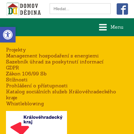
Search
for:
Open toolbar
Menu
Projekty
Management hospodaření s energiemi
Sazebník úhrad za poskytnutí informací
GDPR
Zákon 106/99 Sb
Stížnosti
Prohlášení o přístupnosti
Katalog sociálních služeb Královéhradeckého
kraje
Whistleblowing