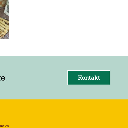
e.
Kontakt
omova