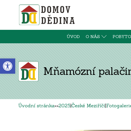
ÚVOD
O NÁS
POBYTO
Open toolbar
Mňamózní palači
Úvodní stránka
>>
2025
|
České Meziříčí
|
Fotogaleri