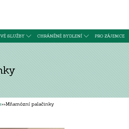
VÉ SLUŽBY
CHRÁNĚNÉ BYDLENÍ
PRO ZÁJEMCE
nky
e
>>
Mňamózní palačinky