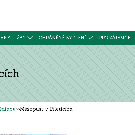
VÉ SLUŽBY
CHRÁNĚNÉ BYDLENÍ
PRO ZÁJEMCE
cích
Dědinou
>>
Masopust v Pileticích