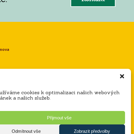
omova
e
užíváme cookies k optimalizaci našich webových
ránek a našich služeb.
Přijmout vše
Odmítnout vše
Zobrazit předvolby