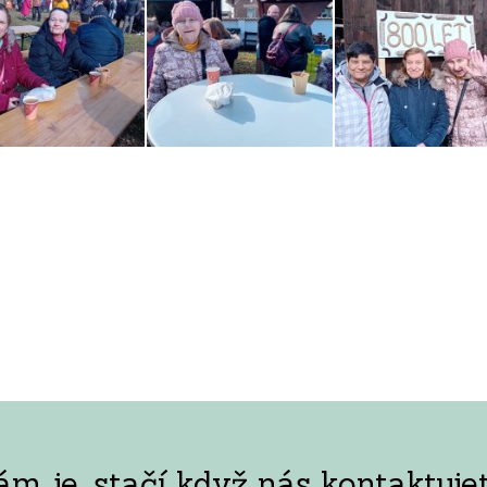
 je, stačí když nás kontaktujet