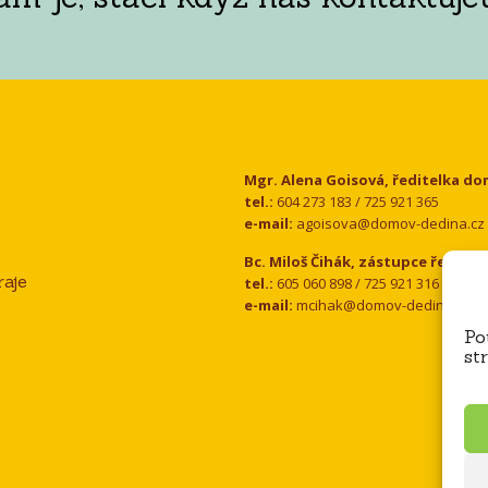
Kontakt
Mgr. Alena Goisová, ředitelka d
tel.:
604 273 183 / 725 921 365
e-mail:
agoisova@domov-dedina.cz
Bc. Miloš Čihák, zástupce ředitel
aje
tel.:
605 060 898 / 725 921 316
e-mail:
mcihak@domov-dedina.cz
Po
st