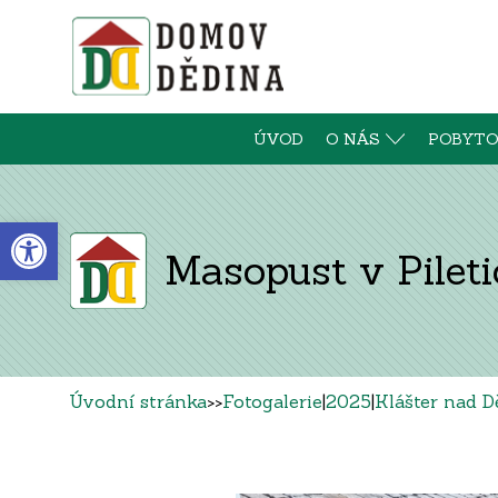
ÚVOD
O NÁS
POBYTO
Open toolbar
Masopust v Pileti
Úvodní stránka
>>
Fotogalerie
|
2025
|
Klášter nad 