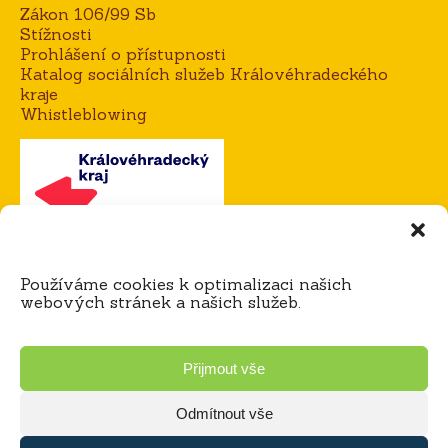
Zákon 106/99 Sb
Stížnosti
Prohlášení o přístupnosti
Katalog sociálních služeb Královéhradeckého
kraje
Whistleblowing
Kontakt
Používáme cookies k optimalizaci našich
Mgr. Alena Goisová, ředitelka domova
webových stránek a našich služeb.
tel.:
604 273 183 / 725 921 365
e-mail:
agoisova@domov-dedina.cz
Bc. Miloš Čihák, zástupce ředitele
Přijmout vše
tel.:
605 060 898 / 725 921 316
e-mail:
mcihak@domov-dedina.cz
Odmítnout vše