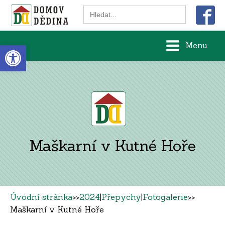
Search
for:
Open toolbar
Menu
Maškarní v Kutné Hoře
Úvodní stránka
>>
2024
|
Přepychy
|
Fotogalerie
>>
Maškarní v Kutné Hoře